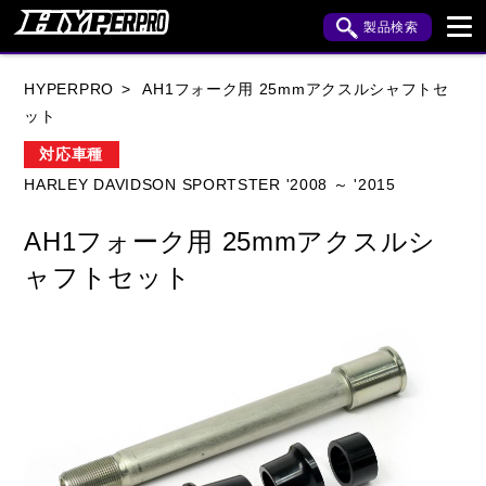
製品検索
ブランド内検索
HYPERPRO
AH1フォーク用 25mmアクスルシャフトセ
車種検索
アイテム検索
品番検索
ット
対応車種
HARLEY DAVIDSON SPORTSTER '2008 ～ '2015
HONDA
YAMAHA
SUZUKI
AH1フォーク用 25mmアクスルシ
KAWASAKI
APRILIA
BENELLI
BMW
ャフトセット
BUELL
CAGIVA
DUCATI
HARLEY DAVIDSON
HUSQVANA
INDIAN
KTM
MOTO GUZZI
MV AGUSTA
ROYAL ENFIELD
TRIUMPH