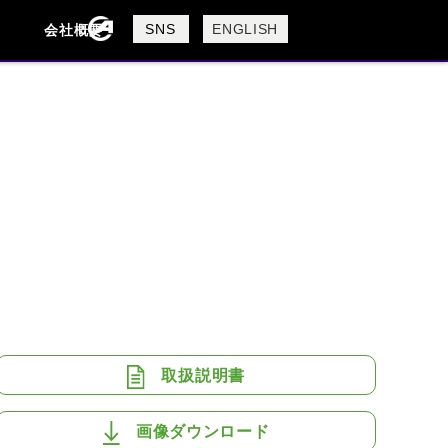
製品検索
SNS
ENGLISH
会社概要
会社概要
採用情報
検索
BUELL
CAGIVA
DUCATI
USTA
ROYAL ENFIELD
取扱説明書
画像ダウンロード