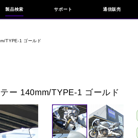
製品検索
サポート
通信販売
お問い合わせ
よくあるご質問
検索
車種検索
アイテム検索
品番
/TYPE-1 ゴールド
KAWASAKI
APRILIA
BENELLI
BMW
INDIAN
KTM
MOTO GUZZI
MV AG
 140mm/TYPE-1 ゴールド
閉じる