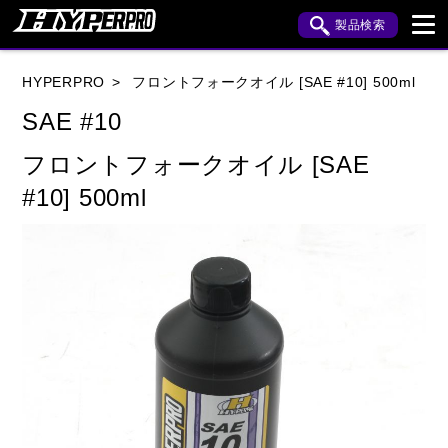
製品検索
ブランド内検索
HYPERPRO
フロントフォークオイル [SAE #10] 500ml
車種検索
アイテム検索
品番検索
SAE #10
フロントフォークオイル [SAE
HONDA
YAMAHA
SUZUKI
#10] 500ml
KAWASAKI
APRILIA
BENELLI
BMW
BUELL
CAGIVA
DUCATI
HARLEY DAVIDSON
HUSQVANA
INDIAN
KTM
MOTO GUZZI
MV AGUSTA
ROYAL ENFIELD
TRIUMPH