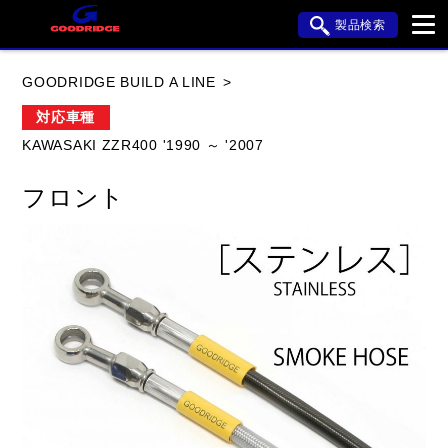
製品検索
ブランド内検索
GOODRIDGE BUILD A LINE
車種検索
アイテム検索
品番検索
対応車種
KAWASAKI ZZR400 '1990 ～ '2007
HONDA
YAMAHA
SUZUKI
フロント
KAWASAKI
APRILIA
BMW
BUELL
DUCATI
HARLEY DAVIDSON
HYOSUNG
閉じる