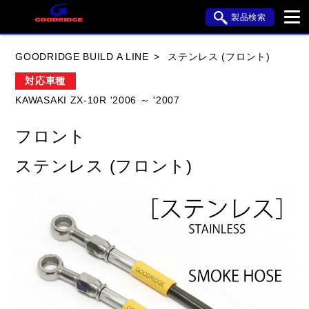
製品検索
ブランド内検索
GOODRIDGE BUILD A LINE
ステンレス (フロント)
車種検索
アイテム検索
品番検索
対応車種
KAWASAKI ZX-10R '2006 ～ '2007
HONDA
YAMAHA
SUZUKI
フロント
KAWASAKI
APRILIA
BMW
BUELL
ステンレス (フロント)
DUCATI
HARLEY DAVIDSON
HYOSUNG
閉じる