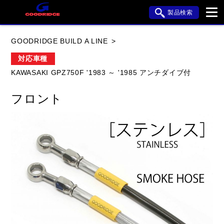
製品検索
ブランド内検索
GOODRIDGE BUILD A LINE
車種検索
アイテム検索
品番検索
対応車種
KAWASAKI GPZ750F '1983 ～ '1985 アンチダイブ付
HONDA
YAMAHA
SUZUKI
フロント
KAWASAKI
APRILIA
BMW
BUELL
DUCATI
HARLEY DAVIDSON
HYOSUNG
閉じる