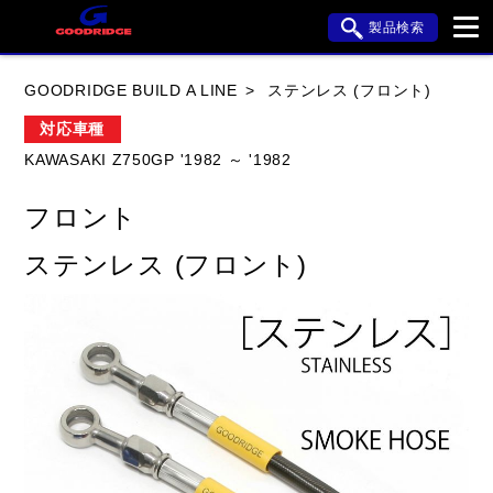
製品検索
ブランド内検索
GOODRIDGE BUILD A LINE
ステンレス (フロント)
車種検索
アイテム検索
品番検索
対応車種
KAWASAKI Z750GP '1982 ～ '1982
HONDA
YAMAHA
SUZUKI
フロント
KAWASAKI
APRILIA
BMW
BUELL
ステンレス (フロント)
DUCATI
HARLEY DAVIDSON
HYOSUNG
閉じる