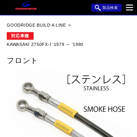
製品検索
ブランド内検索
GOODRIDGE BUILD A LINE
車種検索
アイテム検索
品番検索
対応車種
KAWASAKI Z750FX-Ⅰ '1979 ～ '1980
HONDA
YAMAHA
SUZUKI
フロント
KAWASAKI
APRILIA
BMW
BUELL
DUCATI
HARLEY DAVIDSON
HYOSUNG
閉じる