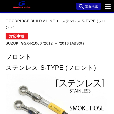
製品検索
ブランド内検索
GOODRIDGE BUILD A LINE
ステンレス S-TYPE (フロ
車種検索
アイテム検索
品番検索
ント)
対応車種
SUZUKI GSX-R1000 '2012 ～ '2016 (ABS無)
HONDA
YAMAHA
SUZUKI
フロント
KAWASAKI
APRILIA
BMW
BUELL
ステンレス S-TYPE (フロント)
DUCATI
HARLEY DAVIDSON
HYOSUNG
閉じる