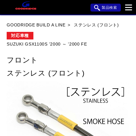
製品検索
ブランド内検索
GOODRIDGE BUILD A LINE
ステンレス (フロント)
車種検索
アイテム検索
品番検索
対応車種
SUZUKI GSX1100S '2000 ～ '2000 FE
HONDA
YAMAHA
SUZUKI
フロント
KAWASAKI
APRILIA
BMW
BUELL
ステンレス (フロント)
DUCATI
HARLEY DAVIDSON
HYOSUNG
閉じる