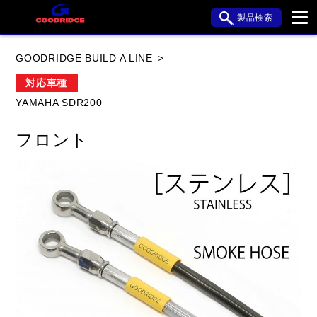
製品検索
ブランド内検索
GOODRIDGE BUILD A LINE
車種検索
アイテム検索
品番検索
対応車種
YAMAHA SDR200
HONDA
YAMAHA
SUZUKI
フロント
KAWASAKI
APRILIA
BMW
BUELL
DUCATI
HARLEY DAVIDSON
HYOSUNG
閉じる