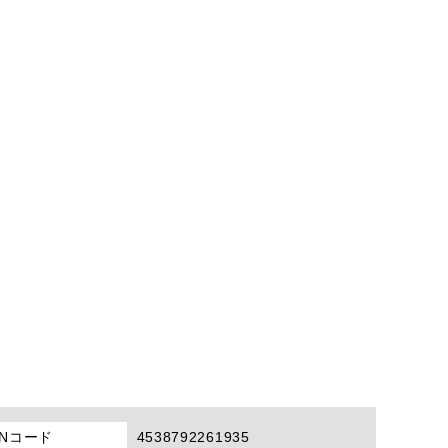
ANコード
4538792261935