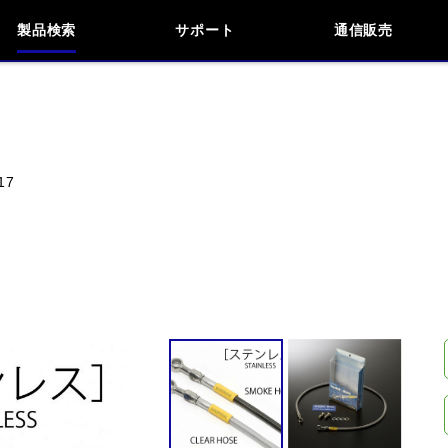
製品検索
サポート
通信販売
検索
車種検索
アイテム検索
品番
17
KAWASAKI
APRILIA
BMW
BUELL
閉じる