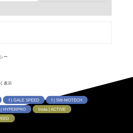
シー
く表示
f | GALE SPEED
f | SW-MOTECH
f | HYPERPRO
Insta | ACTIVE
SPEED