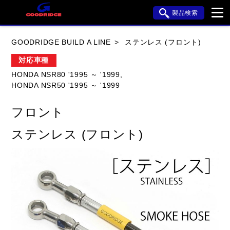
製品検索
ブランド内検索
GOODRIDGE BUILD A LINE
ステンレス (フロント)
車種検索
アイテム検索
品番検索
対応車種
HONDA NSR80 '1995 ～ '1999,
HONDA NSR50 '1995 ～ '1999
HONDA
YAMAHA
SUZUKI
フロント
KAWASAKI
APRILIA
BMW
BUELL
ステンレス (フロント)
DUCATI
HARLEY DAVIDSON
HYOSUNG
閉じる