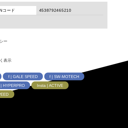
ANコード
4538792465210
シー
く表示
f | GALE SPEED
f | SW-MOTECH
f | HYPERPRO
Insta | ACTIVE
SPEED