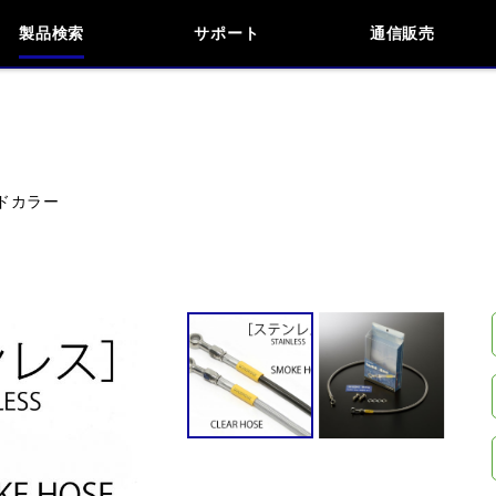
製品検索
サポート
通信販売
検索
車種検索
アイテム検索
品番
リッドカラー
KAWASAKI
APRILIA
BMW
BUELL
閉じる