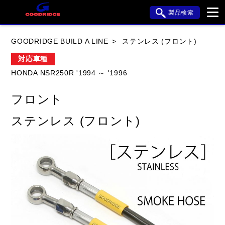
製品検索
ブランド内検索
GOODRIDGE BUILD A LINE
ステンレス (フロント)
車種検索
アイテム検索
品番検索
対応車種
HONDA NSR250R '1994 ～ '1996
HONDA
YAMAHA
SUZUKI
フロント
KAWASAKI
APRILIA
BMW
BUELL
ステンレス (フロント)
DUCATI
HARLEY DAVIDSON
HYOSUNG
閉じる