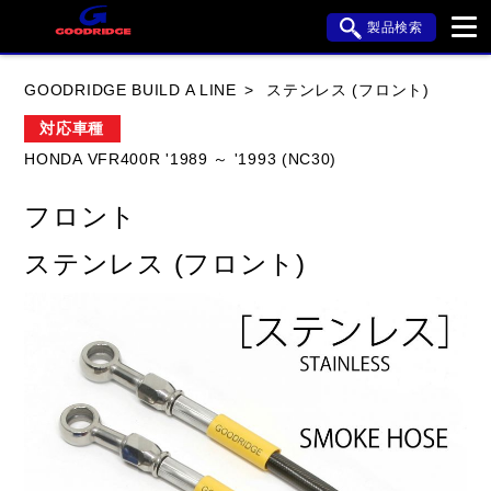
製品検索
ブランド内検索
GOODRIDGE BUILD A LINE
ステンレス (フロント)
車種検索
アイテム検索
品番検索
対応車種
HONDA VFR400R '1989 ～ '1993 (NC30)
HONDA
YAMAHA
SUZUKI
フロント
KAWASAKI
APRILIA
BMW
BUELL
ステンレス (フロント)
DUCATI
HARLEY DAVIDSON
HYOSUNG
閉じる