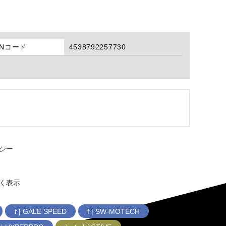
ANコード
4538792257730
シー
く表示
f | GALE SPEED
f | SW-MOTECH