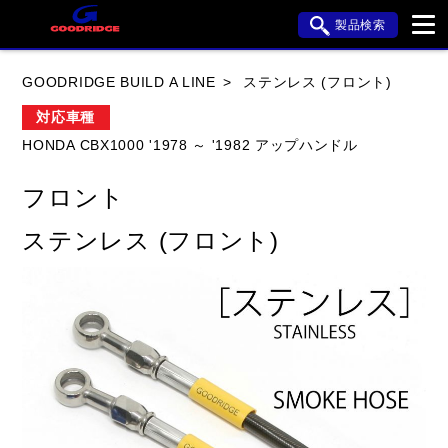
製品検索
ブランド内検索
GOODRIDGE BUILD A LINE
ステンレス (フロント)
車種検索
アイテム検索
品番検索
対応車種
HONDA CBX1000 '1978 ～ '1982 アップハンドル
HONDA
YAMAHA
SUZUKI
フロント
KAWASAKI
APRILIA
BMW
BUELL
ステンレス (フロント)
DUCATI
HARLEY DAVIDSON
HYOSUNG
閉じる