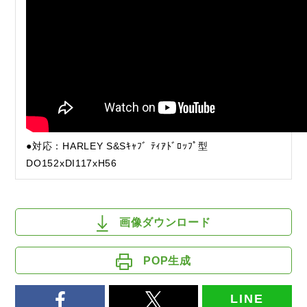
●対応：HARLEY S&Sｷｬﾌﾞ ﾃｨｱﾄﾞﾛｯﾌﾟ型
DO152xDI117xH56
画像ダウンロード
POP生成
LINE