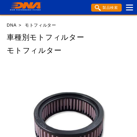
製品検索
ブランド内検索
DNA
モトフィルター
車種検索
アイテム検索
品番検索
車種別モトフィルター
モトフィルター
HONDA
YAMAHA
SUZUKI
KAWASAKI
APRILIA
BENELLI
BMW
BSA
BUELL
DUCATI
GASGAS
GILERA
HARLEY DAVIDSON
HUSABERG
HUSQVANA
KTM
MOTO GUZZI
MV AGUSTA
ROYAL ENFIELD
TM
TRIUMPH