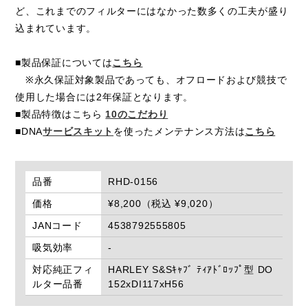
ど、これまでのフィルターにはなかった数多くの工夫が盛り
込まれています。
■製品保証については
こちら
※永久保証対象製品であっても、オフロードおよび競技で
使用した場合には2年保証となります。
■製品特徴はこちら
10のこだわり
■DNA
サービスキット
を使ったメンテナンス方法は
こちら
品番
RHD-0156
価格
¥8,200（税込 ¥9,020）
JANコード
4538792555805
吸気効率
-
対応純正フィ
HARLEY S&Sｷｬﾌﾞ ﾃｨｱﾄﾞﾛｯﾌﾟ型 DO
ルター品番
152xDI117xH56