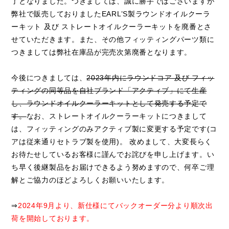
了となりました。つきましては、誠に勝手ではございますが
弊社で販売しておりましたEARL’S製ラウンドオイルクーラ
ーキット 及び ストレートオイルクーラーキットを廃番とさ
せていただきます。また、その他フィッティングパーツ類に
つきましては弊社在庫品が完売次第廃番となります。
今後につきましては、
2023年内にラウンドコア 及び フィッ
ティングの同等品を自社ブランド「アクティブ」にて生産
し、ラウンドオイルクーラーキットとして発売する予定で
す。
なお、ストレートオイルクーラーキットにつきまして
は、フィッティングのみアクティブ製に変更する予定です(コ
アは従来通りセトラブ製を使用)。 改めまして、大変長らく
お待たせしているお客様に謹んでお詫びを申し上げます。い
ち早く後継製品をお届けできるよう努めますので、何卒ご理
解とご協力のほどよろしくお願いいたします。
⇒
2024年9月より、新仕様にてバックオーダー分より順次出
荷を開始しております。