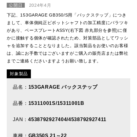
公開日
2024年4月
下記、153GARAGE GB350/S用「バックステップ」につき
まして、車体側純正ピボットシャフトの加工精度にバラツキ
があり、ベースプレートASSY(右下図 赤丸部分を参照)に僅
かに接触する個体が確認されたため、対策部品としてワッシ
ャを追加することとなりました。該当製品をお使いのお客様
は、誠にお手数ではございますがご購入の販売店または弊社
までご連絡くださいますようお願い致します。
対象製品
品名：
153GARAGE バックステップ
品番：
15311001S/15311001B
JAN：
4538792927404/4538792927411
車種：
GB350S 21～22