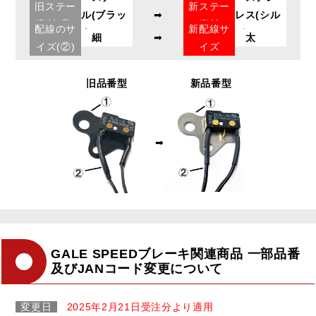
旧ステー
新ステー
ル(ブラッ
➡
レス(シル
素材(①)
素材
配線のサ
新配線サ
ク)
バー)
細
➡
太
イズ(②)
イズ
旧品番型
新品番型
➡
GALE SPEEDブレーキ関連商品 一部品番
及びJANコード変更について
変更日
2025年2月21日受注分より適用