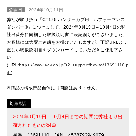
公開日
2024年10月11日
弊社が取り扱う「CT125 ハンターカブ用 パフォーマンス
ダンパー®」につきまして、2024年9月19日～10月4日の弊
社出荷分に同梱した取扱説明書に表記誤りがございました。
お客様には大変ご迷惑をお掛けいたしますが、下記URLより
正しい取扱説明書をダウンロードしていただきご使用下さ
い。
(URL:
https://www.acv.co.jp/02_support/howto/13691110.p
df
)
※商品の構成部品自体には問題はありません。
対象製品
2024年9月19日～10月4日までの期間に弊社より出
荷されたものが対象
品番：13691110 JAN：4538792949079