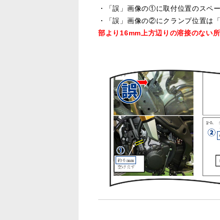
・「誤」画像の①に取付位置のスペー
・「誤」画像の②にクランプ位置は「
部より16mm上方辺りの溶接のない