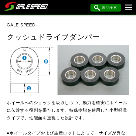
製品検索
ブランド内検索
GALE SPEED
車種検索
アイテム検索
品番検索
クッシュドライブダンパー
YAMAHA
KAWASAKI
閉じる
ホイールへのショックを吸収しつつ、動力を確実にホイール
に伝達する役割を果たします。特殊樹脂を使用した小型軽量
タイプで、性能面を重視した設計です。
●ホイールタイプおよび生産ロットによって、サイズが異な