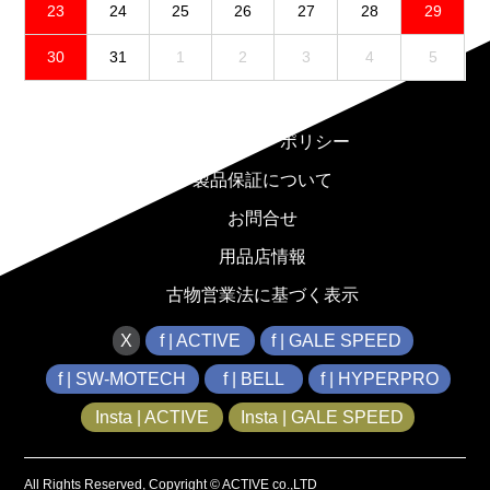
23
24
25
26
27
28
29
30
31
1
2
3
4
5
免責事項
プライバシーポリシー
製品保証について
お問合せ
用品店情報
古物営業法に基づく表示
X
f | ACTIVE
f | GALE SPEED
f | SW-MOTECH
f | BELL
f | HYPERPRO
Insta | ACTIVE
Insta | GALE SPEED
All Rights Reserved, Copyright © ACTIVE co.,LTD