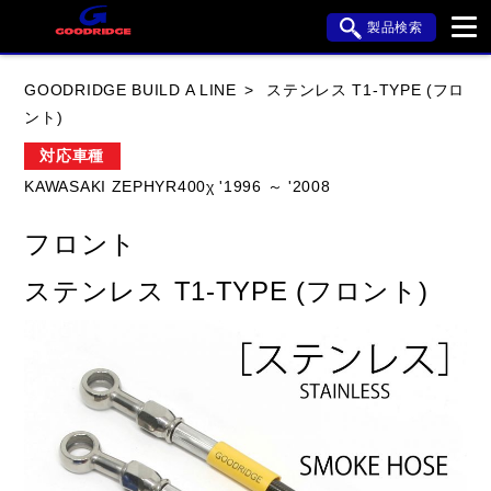
製品検索
ブランド内検索
GOODRIDGE BUILD A LINE
ステンレス T1-TYPE (フロ
車種検索
アイテム検索
品番検索
ント)
対応車種
KAWASAKI ZEPHYR400χ '1996 ～ '2008
HONDA
YAMAHA
SUZUKI
フロント
KAWASAKI
APRILIA
BMW
BUELL
ステンレス T1-TYPE (フロント)
DUCATI
HARLEY DAVIDSON
HYOSUNG
閉じる