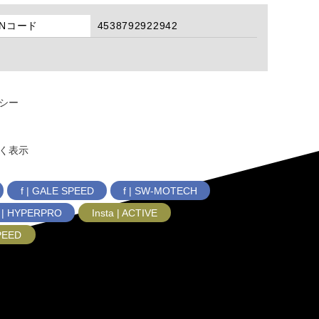
ANコード
4538792922942
シー
く表示
f | GALE SPEED
f | SW-MOTECH
f | HYPERPRO
Insta | ACTIVE
SPEED