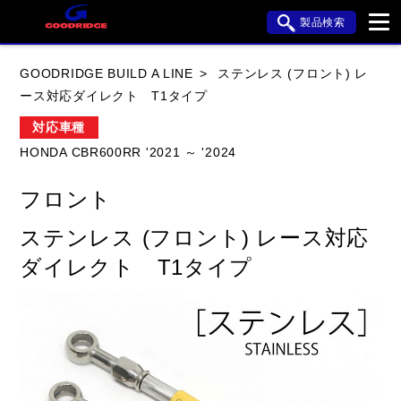
製品検索
ブランド内検索
GOODRIDGE BUILD A LINE
ステンレス (フロント) レ
車種検索
アイテム検索
品番検索
ース対応ダイレクト T1タイプ
対応車種
HONDA CBR600RR '2021 ～ '2024
HONDA
YAMAHA
SUZUKI
フロント
KAWASAKI
APRILIA
BMW
BUELL
ステンレス (フロント) レース対応
DUCATI
HARLEY DAVIDSON
ダイレクト T1タイプ
HYOSUNG
閉じる