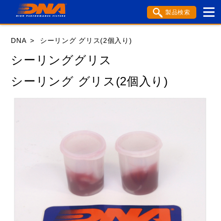
製品検索
ブランド内検索
DNA
シーリング グリス(2個入り)
車種検索
アイテム検索
品番検索
シーリンググリス
シーリング グリス(2個入り)
HONDA
YAMAHA
SUZUKI
KAWASAKI
APRILIA
BENELLI
BMW
BSA
BUELL
DUCATI
GASGAS
GILERA
HARLEY DAVIDSON
HUSABERG
HUSQVANA
KTM
MOTO GUZZI
MV AGUSTA
ROYAL ENFIELD
TM
TRIUMPH