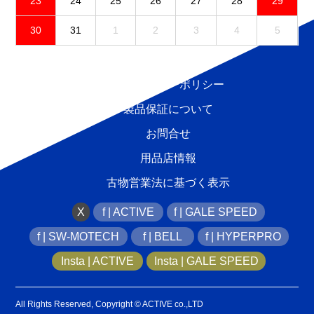
23
24
25
26
27
28
29
30
31
1
2
3
4
5
免責事項
プライバシーポリシー
製品保証について
お問合せ
用品店情報
古物営業法に基づく表示
X
f | ACTIVE
f | GALE SPEED
f | SW-MOTECH
f | BELL
f | HYPERPRO
Insta | ACTIVE
Insta | GALE SPEED
All Rights Reserved, Copyright © ACTIVE co.,LTD