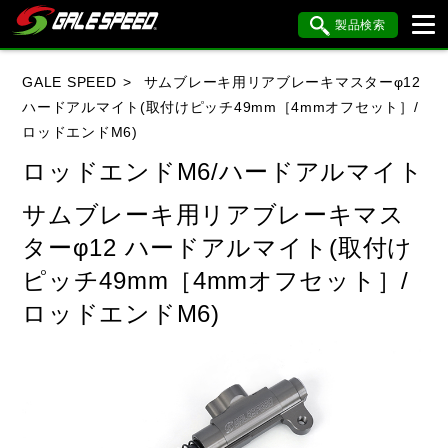
製品検索
ブランド内検索
GALE SPEED
サムブレーキ用リアブレーキマスターφ12
車種検索
アイテム検索
品番検索
ハードアルマイト(取付けピッチ49mm［4mmオフセット］/
ロッドエンドM6)
ロッドエンドM6/ハードアルマイト
HONDA
YAMAHA
SUZUKI
サムブレーキ用リアブレーキマス
KAWASAKI
BMW
DUCATI
ターφ12 ハードアルマイト(取付け
HARLEY DAVIDSON
KTM
MV AGUSTA
ピッチ49mm［4mmオフセット］/
ロッドエンドM6)
閉じる