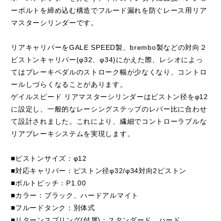
ーボルトを締め込む構造でフルード漏れを防ぐレース用リア
マスターシリンダーです。
リアキャリパーをGALE SPEED製、brembo製などの対向２
ピストンキャリパー(φ32、φ34)にかえた際、レシオによっ
てはブレーキペダルのストローク幅が少なくなり、コントロ
ールしづらくなることがあります。
ゲイルスピード リアマスターシリンダーはピストン径をφ12
に設定し、一般的なレーシングステップのレバー比に合わせ
て設計されました。これにより、繊細でコントローラブルな
リアブレーキシステムを実現します。
■ピストンサイズ：φ12
■対応キャリパー：ピストン径φ32/φ34対向2ピストン
■ボルトピッチ：P1.00
■カラー：ブラック、ハードアルマイト
■フルードタンク：別体式
■リターンスプリング(付属)：スタンダード、ハード