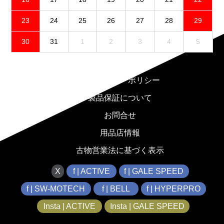
23
24
25
26
27
28
29
30
31
1
2
3
4
5
免責事項
プライバシーポリシー
製品保証について
お問合せ
用品店情報
古物営業法に基づく表示
X
f | ACTIVE
f | GALE SPEED
f | SW-MOTECH
f | BELL
f | HYPERPRO
Insta | ACTIVE
Insta | GALE SPEED