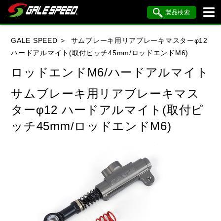
製品検索
ブランド内検索
GALE SPEED
サムブレーキ用リアブレーキマスターφ12
車種検索
アイテム検索
品番検索
ハードアルマイト(取付ピッチ45mm/ロッドエンドM6)
ロッドエンドM6/ハードアルマイト
HONDA
YAMAHA
SUZUKI
サムブレーキ用リアブレーキマス
ターφ12 ハードアルマイト(取付ピ
KAWASAKI
BMW
DUCATI
ッチ45mm/ロッドエンドM6)
HARLEY DAVIDSON
KTM
MV AGUSTA
閉じる