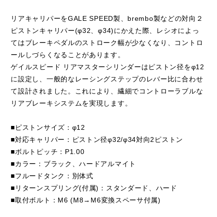
リアキャリパーをGALE SPEED製、brembo製などの対向２
ピストンキャリパー(φ32、φ34)にかえた際、レシオによっ
てはブレーキペダルのストローク幅が少なくなり、コントロ
ールしづらくなることがあります。
ゲイルスピード リアマスターシリンダーはピストン径をφ12
に設定し、一般的なレーシングステップのレバー比に合わせ
て設計されました。これにより、繊細でコントローラブルな
リアブレーキシステムを実現します。
■ピストンサイズ：φ12
■対応キャリパー：ピストン径φ32/φ34対向2ピストン
■ボルトピッチ：P1.00
■カラー：ブラック、ハードアルマイト
■フルードタンク：別体式
■リターンスプリング(付属)：スタンダード、ハード
■取付ボルト：M6 (M8→M6変換スペーサ付属)