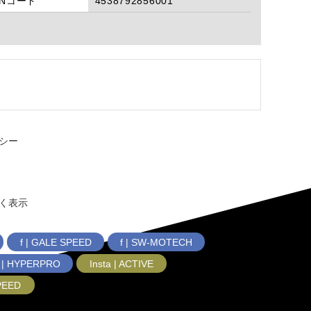
ANコード
4538792856001
シー
く表示
f | GALE SPEED
f | SW-MOTECH
f | HYPERPRO
Insta | ACTIVE
SPEED