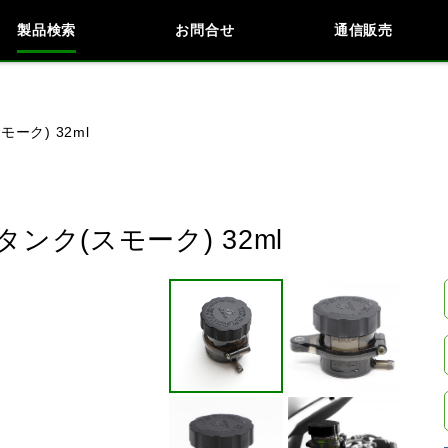
製品検索
お問合せ
通信販売
検索
車種検索
アイテム検索
品番
ーク) 32ml
KAWASAKI
BMW
DUCATI
HARLEY 
ク(スモーク) 32ml
閉じる