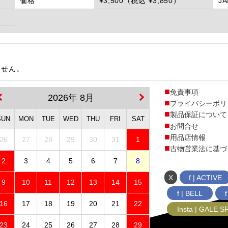
価格
¥3,500（税込 ¥3,850）
J
ません。
免責事項
2026年 8月
プライバシーポリ
製品保証について
SUN
MON
TUE
WED
THU
FRI
SAT
お問合せ
用品店情報
26
27
28
29
30
31
1
古物営業法に基づ
2
3
4
5
6
7
8
X
f | ACTIVE
9
10
11
12
13
14
15
f | BELL
16
17
18
19
20
21
22
Insta | GALE 
23
24
25
26
27
28
29