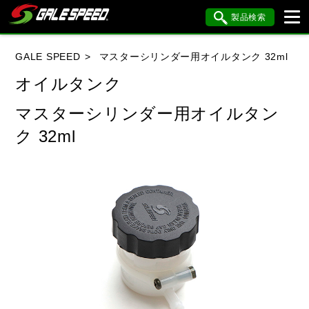
製品検索
ブランド内検索
GALE SPEED
マスターシリンダー用オイルタンク 32ml
車種検索
アイテム検索
品番検索
オイルタンク
マスターシリンダー用オイルタン
HONDA
YAMAHA
SUZUKI
ク 32ml
KAWASAKI
BMW
DUCATI
HARLEY DAVIDSON
KTM
MV AGUSTA
閉じる