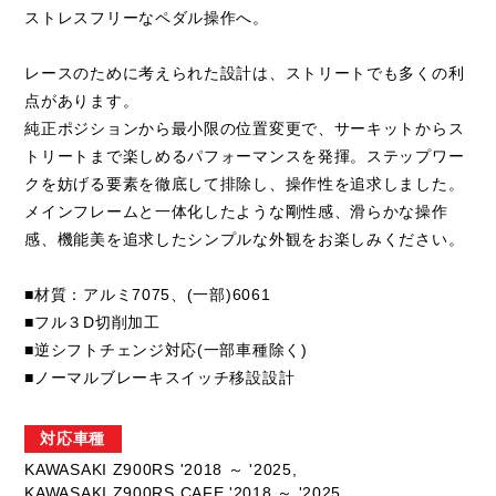
ストレスフリーなペダル操作へ。
レースのために考えられた設計は、ストリートでも多くの利
点があります。
純正ポジションから最小限の位置変更で、サーキットからス
トリートまで楽しめるパフォーマンスを発揮。ステップワー
クを妨げる要素を徹底して排除し、操作性を追求しました。
メインフレームと一体化したような剛性感、滑らかな操作
感、機能美を追求したシンプルな外観をお楽しみください。
■材質：アルミ7075、(一部)6061
■フル３D切削加工
■逆シフトチェンジ対応(一部車種除く)
■ノーマルブレーキスイッチ移設設計
対応車種
KAWASAKI Z900RS '2018 ～ '2025,
KAWASAKI Z900RS CAFE '2018 ～ '2025,