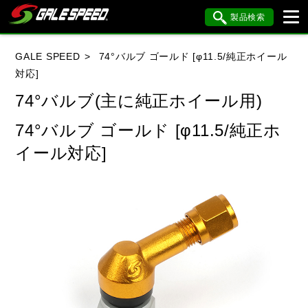
製品検索
ブランド内検索
GALE SPEED
74°バルブ ゴールド [φ11.5/純正ホイール
車種検索
アイテム検索
品番検索
対応]
74°バルブ(主に純正ホイール用)
HONDA
YAMAHA
SUZUKI
74°バルブ ゴールド [φ11.5/純正ホ
イール対応]
KAWASAKI
BMW
DUCATI
HARLEY DAVIDSON
KTM
MV AGUSTA
閉じる