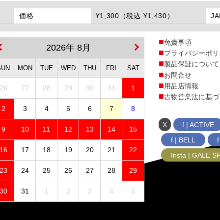
価格
¥1,300（税込 ¥1,430）
J
免責事項
2026年 8月
プライバシーポリ
製品保証について
SUN
MON
TUE
WED
THU
FRI
SAT
お問合せ
用品店情報
26
27
28
29
30
31
1
古物営業法に基づ
2
3
4
5
6
7
8
X
f | ACTIVE
9
10
11
12
13
14
15
f | BELL
16
17
18
19
20
21
22
Insta | GALE 
23
24
25
26
27
28
29
30
31
1
2
3
4
5