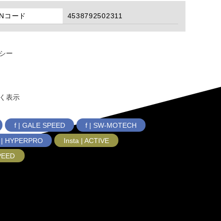
ANコード
4538792502311
シー
く表示
f | GALE SPEED
f | SW-MOTECH
f | HYPERPRO
Insta | ACTIVE
SPEED