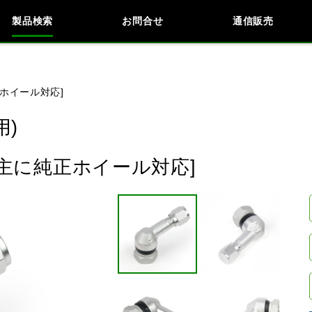
製品検索
お問合せ
通信販売
検索
車種検索
アイテム検索
品番
純正ホイール対応]
用)
KAWASAKI
BMW
DUCATI
HARLEY 
 / 主に純正ホイール対応]
閉じる