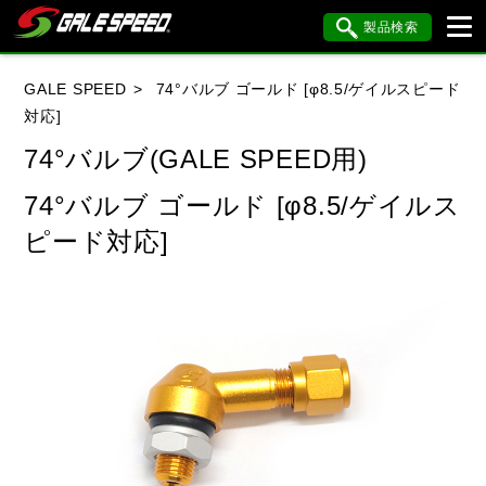
製品検索
ブランド内検索
GALE SPEED
74°バルブ ゴールド [φ8.5/ゲイルスピード
車種検索
アイテム検索
品番検索
対応]
74°バルブ(GALE SPEED用)
HONDA
YAMAHA
SUZUKI
74°バルブ ゴールド [φ8.5/ゲイルス
ピード対応]
KAWASAKI
BMW
DUCATI
HARLEY DAVIDSON
KTM
MV AGUSTA
閉じる