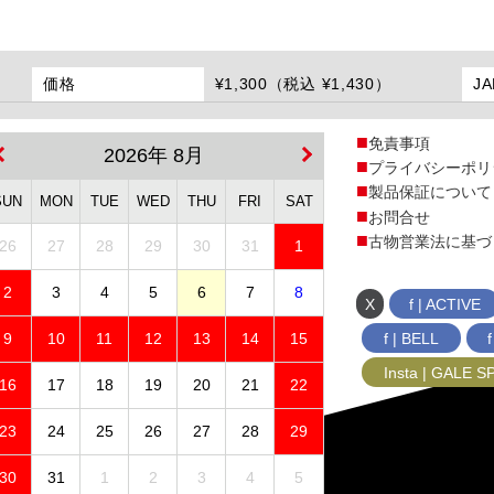
価格
¥1,300（税込 ¥1,430）
J
免責事項
2026年 8月
プライバシーポリ
製品保証について
SUN
MON
TUE
WED
THU
FRI
SAT
お問合せ
古物営業法に基づ
26
27
28
29
30
31
1
2
3
4
5
6
7
8
X
f | ACTIVE
f | BELL
9
10
11
12
13
14
15
Insta | GALE 
16
17
18
19
20
21
22
23
24
25
26
27
28
29
30
31
1
2
3
4
5