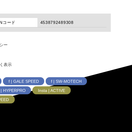
ANコード
4538792489308
シー
く表示
f | GALE SPEED
f | SW-MOTECH
f | HYPERPRO
Insta | ACTIVE
SPEED