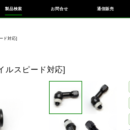
製品検索
お問合せ
通信販売
検索
車種検索
アイテム検索
品番
ピード対応]
KAWASAKI
BMW
DUCATI
HARLEY 
/ゲイルスピード対応]
閉じる