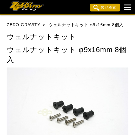
製品検索
ブランド内検索
ZERO GRAVITY
ウェルナットキット φ9x16mm 8個入
車種検索
アイテム検索
品番検索
ウェルナットキット
ウェルナットキット φ9x16mm 8個
HONDA
YAMAHA
SUZUKI
入
KAWASAKI
APRILIA
BMW
BUELL
DUCATI
MV AGUSTA
TRIUMPH
閉じる