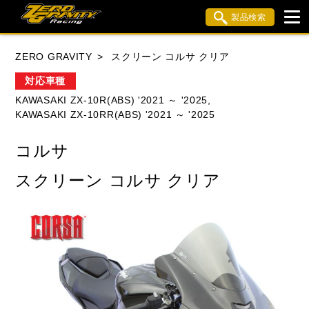
製品検索
ブランド内検索
ZERO GRAVITY
スクリーン コルサ クリア
車種検索
アイテム検索
品番検索
対応車種
KAWASAKI ZX-10R(ABS) '2021 ～ '2025,
KAWASAKI ZX-10RR(ABS) '2021 ～ '2025
HONDA
YAMAHA
SUZUKI
コルサ
KAWASAKI
APRILIA
BMW
BUELL
スクリーン コルサ クリア
DUCATI
MV AGUSTA
TRIUMPH
閉じる