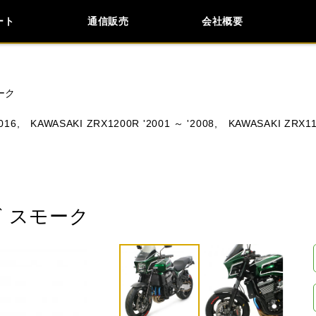
ート
通信販売
会社概要
会社概要
採用情報
検索
車種検索
アイテム検索
品番
ーク
016,
KAWASAKI ZRX1200R '2001 ～ '2008,
KAWASAKI ZRX110
KAWASAKI
APRILIA
BMW
BUELL
 スモーク
閉じる