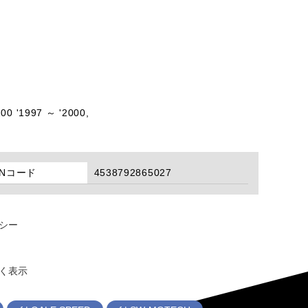
0 '1997 ～ '2000,
ANコード
4538792865027
シー
く表示