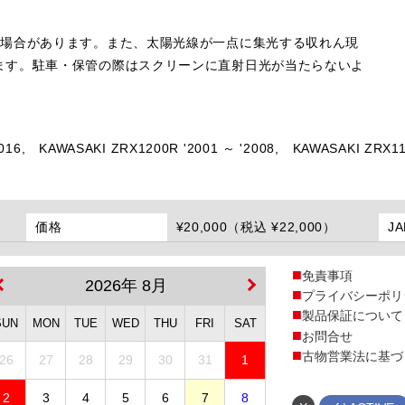
る場合があります。また、太陽光線が一点に集光する収れん現
ます。駐車・保管の際はスクリーンに直射日光が当たらないよ
016,
KAWASAKI ZRX1200R '2001 ～ '2008,
KAWASAKI ZRX110
価格
¥20,000（税込 ¥22,000）
J
免責事項
2026年 8月
プライバシーポリ
製品保証について
SUN
MON
TUE
WED
THU
FRI
SAT
お問合せ
古物営業法に基づ
26
27
28
29
30
31
1
2
3
4
5
6
7
8