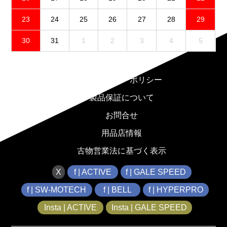
23
24
25
26
27
28
29
30
31
1
2
3
4
5
免責事項
プライバシーポリシー
製品保証について
お問合せ
用品店情報
古物営業法に基づく表示
X
f | ACTIVE
f | GALE SPEED
f | SW-MOTECH
f | BELL
f | HYPERPRO
Insta | ACTIVE
Insta | GALE SPEED