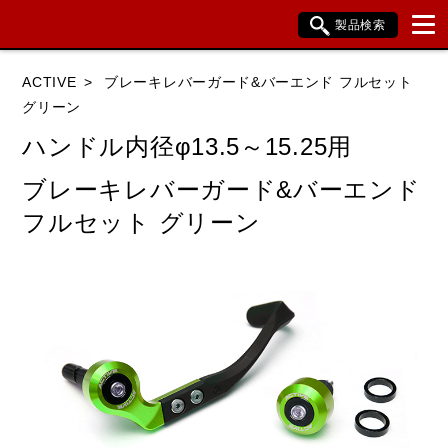
製品検索
ブランド内検索
ACTIVE
ブレーキレバーガード&バーエンド フルセット
車種検索
アイテム検索
品番検索
グリーン
ハンドル内径φ13.5～15.25用
HONDA
YAMAHA
SUZUKI
ブレーキレバーガード&バーエンド
フルセット グリーン
KAWASAKI
BMW
DUCATI
HARLEY DAVIDSON
KTM
TRIUMPH
閉じる