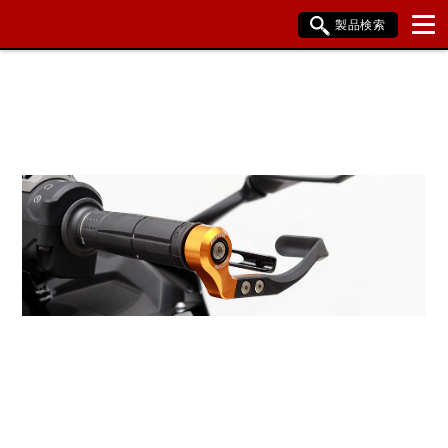
製品検索
ブランド内検索
車種検索
アイテム検索
品番検索
HONDA
YAMAHA
SUZUKI
KAWASAKI
BMW
DUCATI
HARLEY DAVIDSON
KTM
TRIUMPH
閉じる