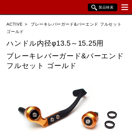
製品検索
ブランド内検索
ACTIVE
ブレーキレバーガード&バーエンド フルセット
車種検索
アイテム検索
品番検索
ゴールド
ハンドル内径φ13.5～15.25用
HONDA
YAMAHA
SUZUKI
ブレーキレバーガード&バーエンド
フルセット ゴールド
KAWASAKI
BMW
DUCATI
HARLEY DAVIDSON
KTM
TRIUMPH
閉じる