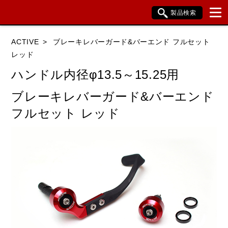
製品検索
ブランド内検索
ACTIVE
ブレーキレバーガード&バーエンド フルセット
車種検索
アイテム検索
品番検索
レッド
ハンドル内径φ13.5～15.25用
HONDA
YAMAHA
SUZUKI
ブレーキレバーガード&バーエンド
フルセット レッド
KAWASAKI
BMW
DUCATI
HARLEY DAVIDSON
KTM
TRIUMPH
閉じる