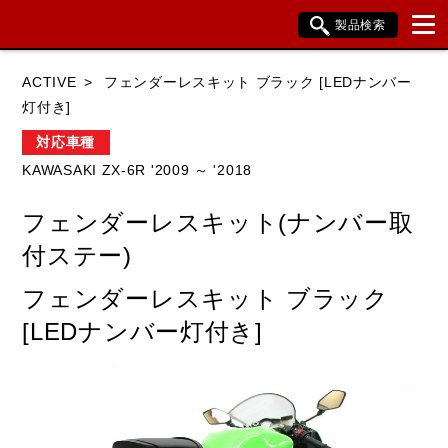
製品検索
ブランド内検索
ACTIVE
フェンダーレスキット ブラック [LEDナンバー
車種検索
アイテム検索
品番検索
灯付き]
対応車種
KAWASAKI ZX-6R '2009 ～ '2018
HONDA
YAMAHA
SUZUKI
フェンダーレスキット(ナンバー取
KAWASAKI
BMW
DUCATI
付ステー)
HARLEY DAVIDSON
KTM
TRIUMPH
フェンダーレスキット ブラック
[LEDナンバー灯付き]
閉じる