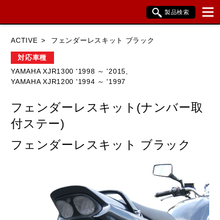
製品検索
ブランド内検索
ACTIVE
フェンダーレスキット ブラック
車種検索
アイテム検索
品番検索
対応車種
YAMAHA XJR1300 '1998 ～ '2015,
YAMAHA XJR1200 '1994 ～ '1997
HONDA
YAMAHA
SUZUKI
フェンダーレスキット(ナンバー取
KAWASAKI
BMW
DUCATI
付ステー)
HARLEY DAVIDSON
KTM
TRIUMPH
フェンダーレスキット ブラック
閉じる