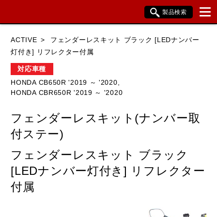
製品検索
ブランド内検索
ACTIVE
フェンダーレスキット ブラック [LEDナンバー
車種検索
アイテム検索
品番検索
灯付き] リフレクター付属
対応車種
HONDA CB650R '2019 ～ '2020,
HONDA
YAMAHA
SUZUKI
HONDA CBR650R '2019 ～ '2020
KAWASAKI
BMW
DUCATI
フェンダーレスキット(ナンバー取
HARLEY DAVIDSON
KTM
TRIUMPH
付ステー)
フェンダーレスキット ブラック
[LEDナンバー灯付き] リフレクター
閉じる
付属