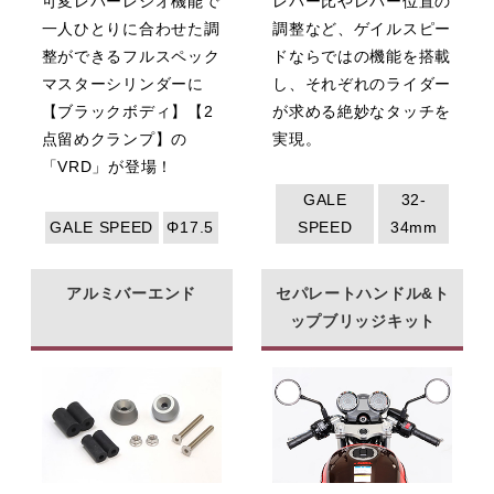
可変レバーレシオ機能で
レバー比やレバー位置の
一人ひとりに合わせた調
調整など、ゲイルスピー
整ができるフルスペック
ドならではの機能を搭載
マスターシリンダーに
し、それぞれのライダー
【ブラックボディ】【2
が求める絶妙なタッチを
点留めクランプ】の
実現。
「VRD」が登場！
GALE
32-
GALE SPEED
Φ17.5
SPEED
34mm
アルミバーエンド
セパレートハンドル&ト
ップブリッジキット