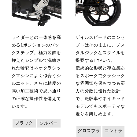
ライダーとの一体感を高
ゲイルスピードのコンセ
める1ポジションのバッ
プトはそのままに、ノス
クステップ。極力装飾を
タルジックなスタイルを
抑えたシンプルで洗練さ
提案するTYPE-N。
れた輪郭はネオクラシッ
伝統的な形状と存在感あ
クマシンによく似合うシ
るスポークでクラシック
ルエット。さらに精度の
な雰囲気を保ちつつも応
高い加工技術で思い通り
力の分散に優れた設計
の正確な操作性を備えて
で、絶版車やネイキッド
います。
モデルでもスポーティな
走りを楽しめます。
ブラック
シルバー
グロスブラ
コントラ