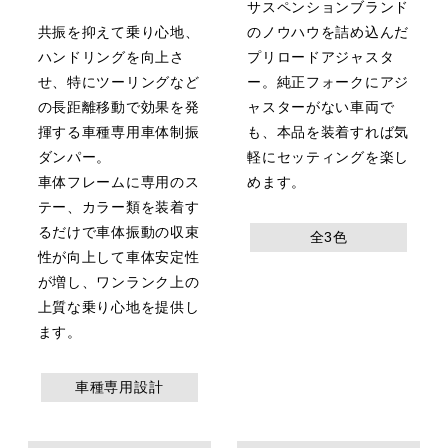
サスペンションブランド
共振を抑えて乗り心地、
のノウハウを詰め込んだ
ハンドリングを向上さ
プリロードアジャスタ
せ、特にツーリングなど
ー。純正フォークにアジ
の長距離移動で効果を発
ャスターがない車両で
揮する車種専用車体制振
も、本品を装着すれば気
ダンパー。
軽にセッティングを楽し
車体フレームに専用のス
めます。
テー、カラー類を装着す
るだけで車体振動の収束
全3色
性が向上して車体安定性
が増し、ワンランク上の
上質な乗り心地を提供し
ます。
車種専用設計