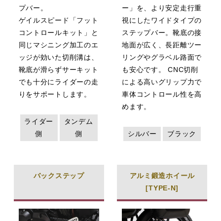
プバー。
ー」を、より安定走行重
ゲイルスピード「フット
視にしたワイドタイプの
コントロールキット」と
ステップバー。靴底の接
同じマシニング加工のエ
地面が広く、長距離ツー
ッジが効いた切削溝は、
リングやグラベル路面で
靴底が滑らずサーキット
も安心です。 CNC切削
でも十分にライダーの走
による高いグリップ力で
りをサポートします。
車体コントロール性を高
めます。
ライダー
タンデム
側
側
シルバー
ブラック
バックステップ
アルミ鍛造ホイール
[TYPE-N]