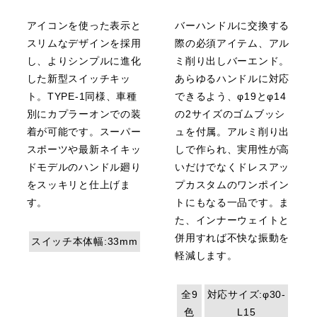
アイコンを使った表示と
バーハンドルに交換する
スリムなデザインを採用
際の必須アイテム、アル
し、よりシンプルに進化
ミ削り出しバーエンド。
した新型スイッチキッ
あらゆるハンドルに対応
ト。TYPE-1同様、車種
できるよう、φ19とφ14
別にカプラーオンでの装
の2サイズのゴムブッシ
着が可能です。スーパー
ュを付属。アルミ削り出
スポーツや最新ネイキッ
しで作られ、実用性が高
ドモデルのハンドル廻り
いだけでなくドレスアッ
をスッキリと仕上げま
プカスタムのワンポイン
す。
トにもなる一品です。ま
た、インナーウェイトと
併用すれば不快な振動を
スイッチ本体幅:33mm
軽減します。
全9
対応サイズ:φ30-
色
L15