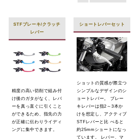
STFブレーキ/クラッチ
ショートレバーセット
レバー
ショットの質感が際立つ
精度の高い切削で組み付
シンプルなデザインのシ
け後のガタがなく、レバ
ョートレバー。 ブレー
ーを真っ直ぐに引くこと
キレバーは指2～3本か
ができるため、指先の力
けを想定し、アクティブ
が正確に伝わりライディ
STFレバーと比 べると
ングに集中できます。
約25mmショートになっ
ています。 レバー、マ