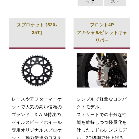
ック
スト
スプロケット [520-
フロント4P
35T]
アキシャルビレットキャ
リパー
レースやアフターマーケ
シンプルで軽量なコンパ
ットで人気の高い信頼の
クトモデル。
ブランド、X.A.M特注の
ストリートでの十分な性
ゲイルスピードホイール
能を維持しつつ軽量化を
専用オリジナルスプロケ
計ったミドルレンジモデ
ット。動力伝達のロスを
ル。2D切削で仕上げる