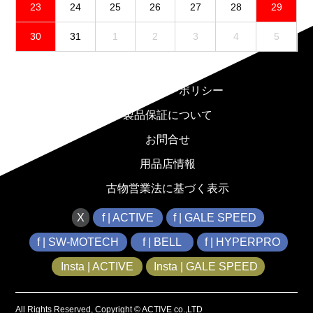
23
24
25
26
27
28
29
30
31
1
2
3
4
5
免責事項
プライバシーポリシー
製品保証について
お問合せ
用品店情報
古物営業法に基づく表示
X
f | ACTIVE
f | GALE SPEED
f | SW-MOTECH
f | BELL
f | HYPERPRO
Insta | ACTIVE
Insta | GALE SPEED
All Rights Reserved, Copyright © ACTIVE co.,LTD