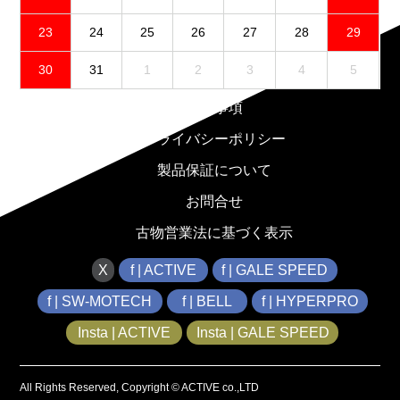
23
24
25
26
27
28
29
30
31
1
2
3
4
5
免責事項
プライバシーポリシー
製品保証について
お問合せ
古物営業法に基づく表示
X
f | ACTIVE
f | GALE SPEED
f | SW-MOTECH
f | BELL
f | HYPERPRO
Insta | ACTIVE
Insta | GALE SPEED
All Rights Reserved, Copyright © ACTIVE co.,LTD